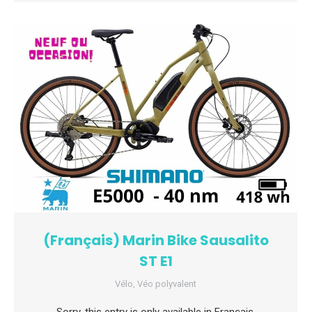
(Français) Marin Bike Sausalito
ST E1
Vélo
,
Véo polyvalent