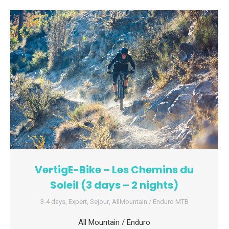
VertigE-Bike – Les Chemins du
Soleil (3 days – 2 nights)
3-4 days
,
Expert
,
Sejour
,
AllMountain / Enduro MTB
All Mountain / Enduro