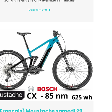
Sorry, this entry is only available in Français.
Learn more
Français) Moustache samedi 29