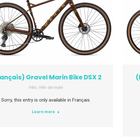
ançais) Gravel Marin Bike DSX 2
(
Vélo
,
Vélo de route
Sorry, this entry is only available in Français.
Learn more