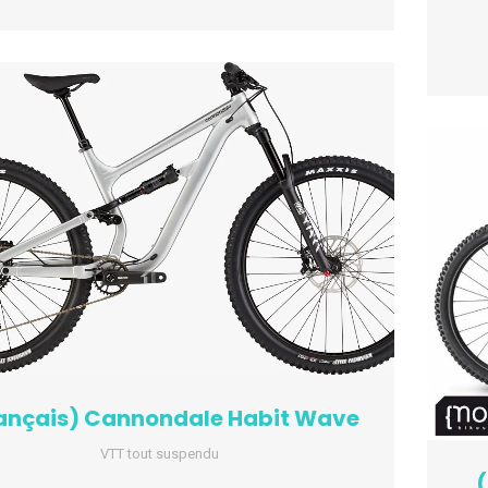
ançais) Cannondale Habit Wave
VTT tout suspendu
(