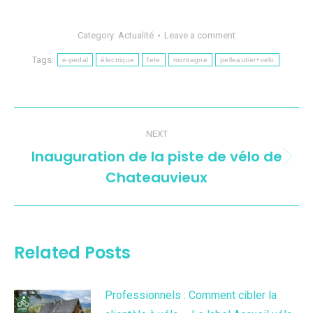
Category:
Actualité
Leave a comment
Tags:
e-pedal
électrique
fete
montagne
pelleautier+velo
Post
NEXT
navigation
Inauguration de la piste de vélo de
Next
Chateauvieux
post:
Related Posts
Professionnels : Comment cibler la