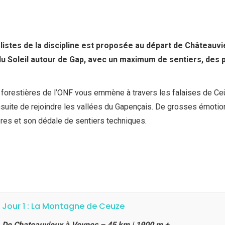
stes de la discipline est proposée au départ de Châteauvi
 du Soleil autour de Gap, avec un maximum de sentiers, des
 forestières de l’ONF vous emmène à travers les falaises de Ceü
ite de rejoindre les vallées du Gapençais. De grosses émotion
res et son dédale de sentiers techniques.
Jour 1 : La Montagne de Ceuze
De Chateauvieux à Veynes – 45 km | 1900 m +